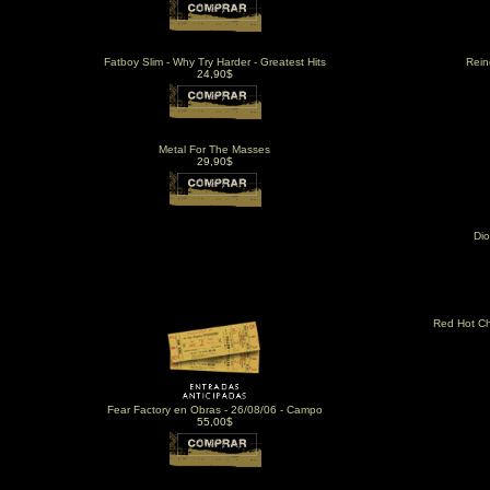
Fatboy Slim - Why Try Harder - Greatest Hits
Rein
24,90$
Metal For The Masses
29,90$
Dio
Red Hot Ch
Fear Factory en Obras - 26/08/06 - Campo
55,00$