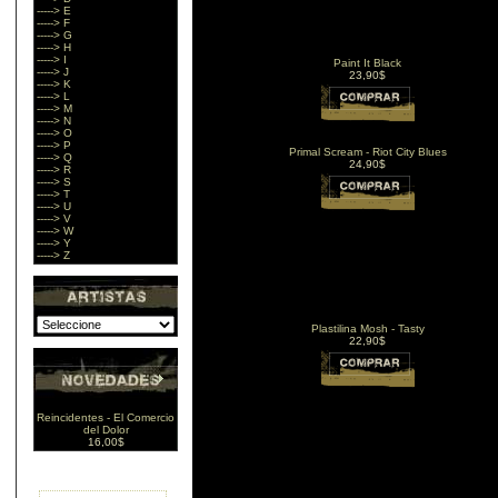
-----> E
-----> F
-----> G
-----> H
-----> I
Paint It Black
-----> J
23,90$
-----> K
-----> L
-----> M
-----> N
-----> O
-----> P
Primal Scream - Riot City Blues
-----> Q
24,90$
-----> R
-----> S
-----> T
-----> U
-----> V
-----> W
-----> Y
-----> Z
Plastilina Mosh - Tasty
22,90$
Reincidentes - El Comercio
del Dolor
16,00$