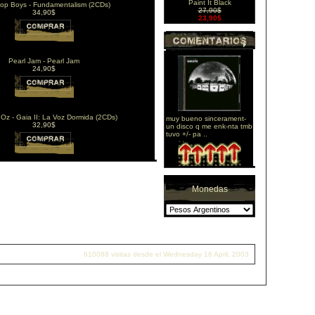
Paint It Black
op Boys - Fundamentalism (2CDs)
27,90$
34,90$
23,90$
Pearl Jam - Pearl Jam
24,90$
Oz - Gaia II: La Voz Dormida (2CDs)
muy bueno sincerament-
32,90$
un disco q me enk-nta tmb
tuvo +/- pa ..
Monedas
610088 visitas desde el Wednesday 16 April, 2003
www.cexilia.com