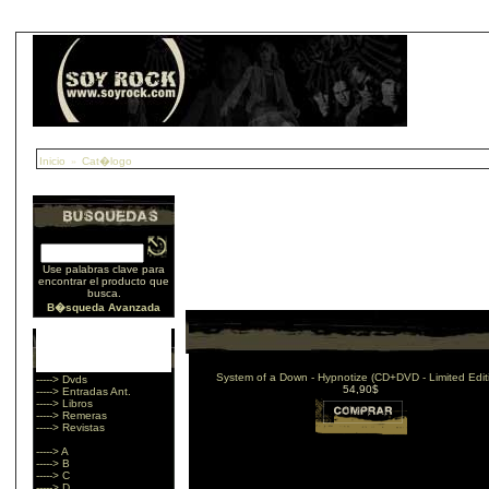
Inicio
»
Cat�logo
Use palabras clave para
encontrar el producto que
busca.
B�squeda Avanzada
System of a Down - Hypnotize (CD+DVD - Limited Edit
-----> Dvds
54,90$
-----> Entradas Ant.
-----> Libros
-----> Remeras
-----> Revistas
-----> A
-----> B
-----> C
-----> D