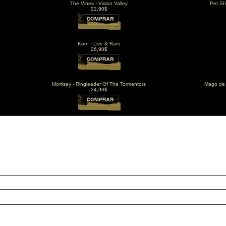
The Vines - Vision Valley
Pet Sh
22,90$
Korn - Live & Rare
26,90$
Morrisey - Ringleader Of The Tormentors
Mago de 
24,90$