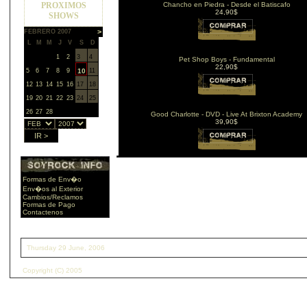
Chancho en Piedra - Desde el Batiscafo
24,90$
Pet Shop Boys - Fundamental
22,90$
Good Charlotte - DVD - Live At Brixton Academy
39,90$
Formas de Env�o
Env�os al Exterior
Cambios/Reclamos
Formas de Pago
Contactenos
Thursday 29 June, 2006
Copyright (C) 2005