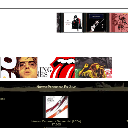
Nuevos Productos En June
ion)
Hernan Cattaneo - Sequential (2CDs)
T
37,90$