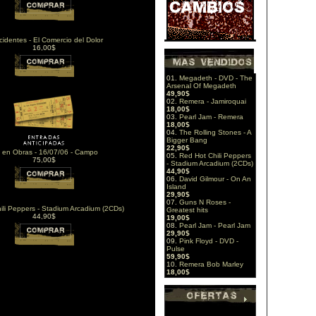
cidentes - El Comercio del Dolor
16,00$
01.
Megadeth - DVD - The
Arsenal Of Megadeth
49,90$
02.
Remera - Jamiroquai
18,00$
03.
Pearl Jam - Remera
18,00$
04.
The Rolling Stones - A
Bigger Bang
22,90$
 en Obras - 16/07/06 - Campo
05.
Red Hot Chili Peppers
75,00$
- Stadium Arcadium (2CDs)
44,90$
06.
David Gilmour - On An
Island
29,90$
07.
Guns N Roses -
ili Peppers - Stadium Arcadium (2CDs)
Greatest hits
44,90$
19,00$
08.
Pearl Jam - Pearl Jam
29,90$
09.
Pink Floyd - DVD -
Pulse
59,90$
10.
Remera Bob Marley
18,00$