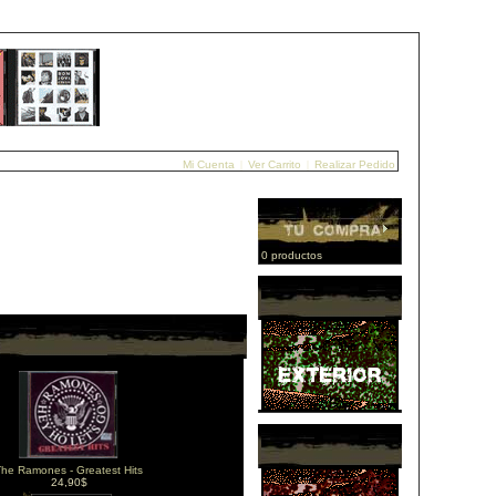
Mi Cuenta
|
Ver Carrito
|
Realizar Pedido
0 productos
he Ramones - Greatest Hits
24,90$