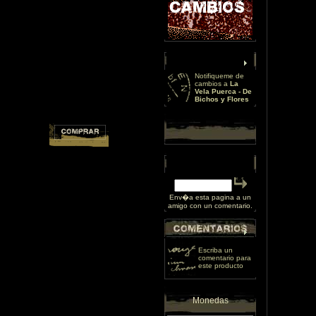
Notifiqueme de
cambios a
La
Vela Puerca - De
Bichos y Flores
Env�a esta pagina a un
amigo con un comentario.
Escriba un
comentario para
este producto
Monedas