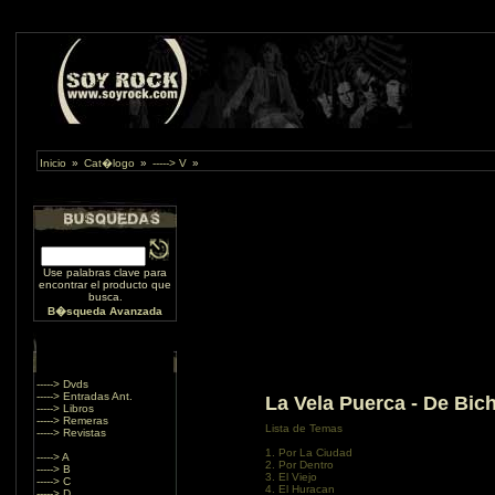
Inicio
»
Cat�logo
»
-----> V
»
Use palabras clave para
encontrar el producto que
busca.
B�squeda Avanzada
-----> Dvds
-----> Entradas Ant.
La Vela Puerca - De Bic
-----> Libros
-----> Remeras
Lista de Temas
-----> Revistas
1. Por La Ciudad
-----> A
2. Por Dentro
-----> B
3. El Viejo
-----> C
4. El Huracan
-----> D