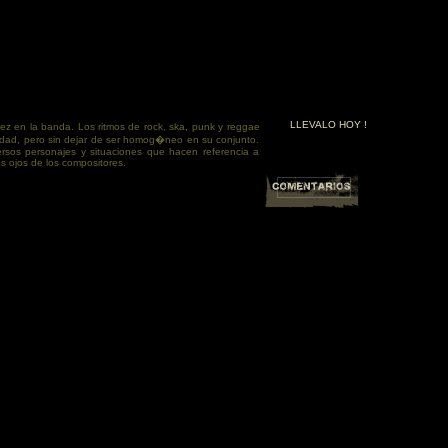
LLEVALO HOY !
 en la banda. Los ritmos de rock, ska, punk y reggae
edad, pero sin dejar de ser homog�neo en su conjunto.
versos personajes y situaciones que hacen referencia a
s ojos de los compositores.