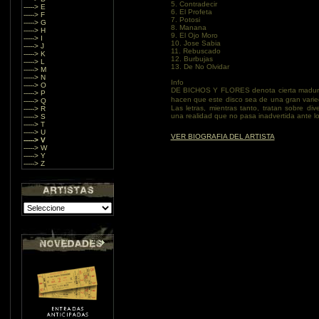
5. Contradecir
-----> E
6. El Profeta
-----> F
7. Potosi
-----> G
8. Manana
-----> H
9. El Ojo Moro
-----> I
10. Jose Sabia
-----> J
11. Rebuscado
-----> K
12. Burbujas
-----> L
13. De No Olvidar
-----> M
-----> N
Info
-----> O
DE BICHOS Y FLORES denota cierta madurez
-----> P
hacen que este disco sea de una gran vari
-----> Q
Las letras, mientras tanto, tratan sobre di
-----> R
una realidad que no pasa inadvertida ante lo
-----> S
-----> T
-----> U
VER BIOGRAFIA DEL ARTISTA
-----> V
-----> W
-----> Y
-----> Z