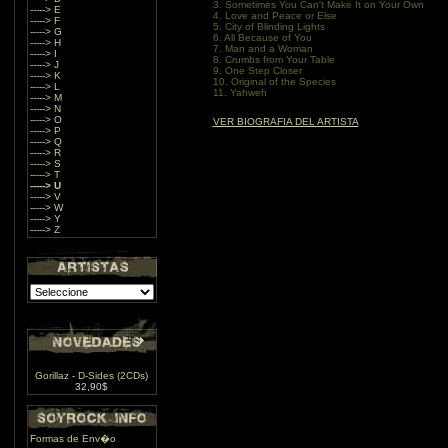
3. Sometimes You Can't Make It on Your Own
-----> E
4. Love and Peace or Else
-----> F
5. City of Blinding Lights
-----> G
6. All Because of You
-----> H
7. Man and a Woman
-----> I
8. Crumbs from Your Table
-----> J
9. One Step Closer
-----> K
10. Original of the Species
-----> L
11. Yahweh
-----> M
-----> N
-----> O
VER BIOGRAFIA DEL ARTISTA
-----> P
-----> Q
-----> R
-----> S
-----> T
-----> U
-----> V
-----> W
-----> Y
-----> Z
Gorillaz - D-Sides (2CDs)
32,90$
Formas de Env�o