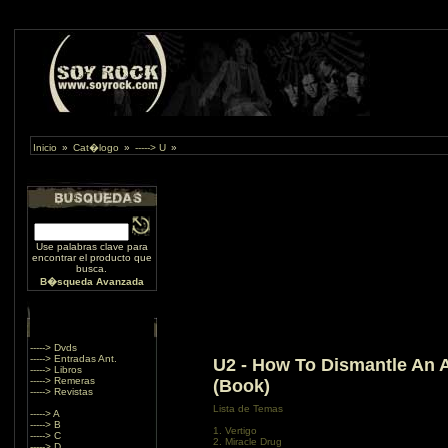
Inicio
»
Cat�logo
»
-----> U
»
Use palabras clave para
encontrar el producto que
busca.
B�squeda Avanzada
-----> Dvds
-----> Entradas Ant.
U2 - How To Dismantle An
-----> Libros
-----> Remeras
(Book)
-----> Revistas
Lista de Temas
-----> A
-----> B
1. Vertigo
-----> C
2. Miracle Drug
-----> D