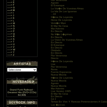
Flor Venenosa
-----> E
Agosto
-----> F
El Estanque
-----> G
La Visi�n De Vuestras Almas
-----> H
La Isla De Las Iguanas
-----> I
...16
-----> J
H�roe De Leyenda
-----> K
Heroe De Leyenda
-----> L
Versi�n Maxi
-----> M
-----> N
El Mar No Cesa
-----> O
Mar Adentro
-----> P
En Directo
-----> Q
No M�s L�grimas
-----> R
En Directo
-----> S
La Vision De Vuestras Almas
-----> T
En Directo
-----> U
El Estanque
-----> V
En Directo
-----> W
Olvidado
-----> Y
En Directo
-----> Z
Flor Venenosa
Directo
H�roe De Leyenda
Live
Flor Venenosa
Remix
Fuente Esperanza
Nueva Mezcla
H�roe De Leyenda
Nueva Mezcla
Agosto
Nueva Mezcla
Mar Adentro
Grand Funk Railroad -
Live Version 1995
Greatest Hits (DVD+2CDs)
El Mar No Cesa
64,90$
En Directo
Cd 2
Temas En Vivo Y Rarezas Pertenecientes A Cad
Las �pocas.