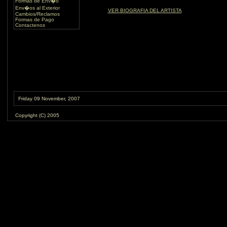
Formas de Env�o
Env�os al Exterior
VER BIOGRAFIA DEL ARTISTA
Cambios/Reclamos
Formas de Pago
Contactenos
Friday 09 November, 2007
Copyright (C) 2005