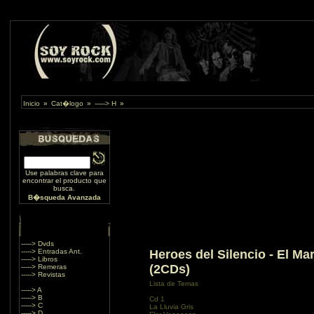
Inicio
»
Cat�logo
»
-----> H
»
Use palabras clave para
encontrar el producto que
busca.
B�squeda Avanzada
-----> Dvds
-----> Entradas Ant.
Heroes del Silencio - El Ma
-----> Libros
(2CDs)
-----> Remeras
-----> Revistas
Lista de Temas
-----> A
-----> B
Cd 1
-----> C
La Lluvia Gris
-----> D