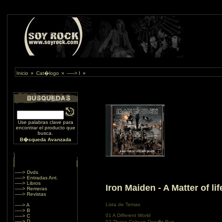
Inicio
»
Cat�logo
»
-----> I
»
Use palabras clave para
encontrar el producto que
busca.
B�squeda Avanzada
-----> Dvds
-----> Entradas Ant.
-----> Libros
Iron Maiden - A Matter of li
-----> Remeras
-----> Revistas
Lista de Temas
-----> A
-----> B
01 A Different World
-----> C
-----> D
02 These Colours Don�t Run