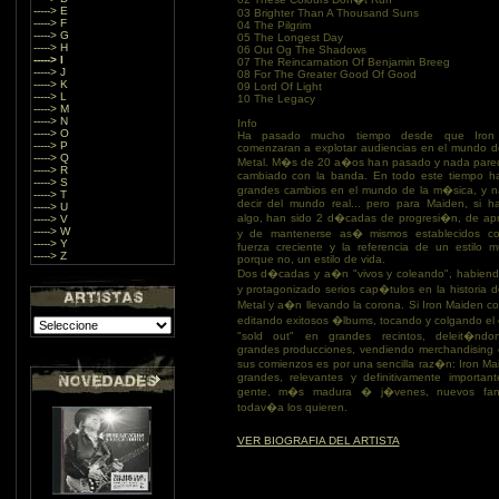
-----> E
03 Brighter Than A Thousand Suns
-----> F
04 The Pilgrim
-----> G
05 The Longest Day
-----> H
06 Out Og The Shadows
-----> I
07 The Reincarnation Of Benjamin Breeg
-----> J
08 For The Greater Good Of Good
-----> K
09 Lord Of Light
-----> L
10 The Legacy
-----> M
-----> N
Info
-----> O
Ha pasado mucho tiempo desde que Iron
-----> P
comenzaran a explotar audiencias en el mundo d
-----> Q
Metal. M�s de 20 a�os han pasado y nada pare
-----> R
cambiado con la banda. En todo este tiempo h
-----> S
grandes cambios en el mundo de la m�sica, y 
-----> T
decir del mundo real... pero para Maiden, si h
-----> U
algo, han sido 2 d�cadas de progresi�n, de apr
-----> V
-----> W
y de mantenerse as� mismos establecidos c
-----> Y
fuerza creciente y la referencia de un estilo m
-----> Z
porque no, un estilo de vida.
Dos d�cadas y a�n "vivos y coleando", habiendo
y protagonizado serios cap�tulos en la historia 
Metal y a�n llevando la corona. Si Iron Maiden 
editando exitosos �lbums, tocando y colgando el 
"sold out" en grandes recintos, deleit�nd
grandes producciones, vendiendo merchandising
sus comienzos es por una sencilla raz�n: Iron M
grandes, relevantes y definitivamente important
gente, m�s madura � j�venes, nuevos fa
todav�a los quieren.
VER BIOGRAFIA DEL ARTISTA