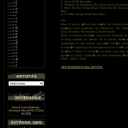
5. Sorry (PSB Maxi-Mix)
-----> E
6. Hooked On Radiation (Pet Shop Boy's Extended
-----> F
7. Mein Teil (Pet Shop Boys 'There Are No Guitars
-----> G
Mix)
-----> H
8. I'm With Stupid (PSB Maxi-Mix)
-----> I
-----> J
Info
-----> K
Disco 4, es un �lbum que re�ne los remixes qu
-----> L
-----> M
brit�nico han realizado de Madonna, The Kille
-----> N
Ono, Atomizer, Rammstein y David Bowie.
-----> O
Disco 4 contiene tambi�n una nueva remezcla de I
-----> P
el tema estrella en directo de la banda brit�ni
-----> Q
maxisingle I'm with stupid, que s�lo hab�a apar
-----> R
-----> S
la edici�n japonesa de Fundamental en el a�o 2
-----> T
El �lbum Disco 4 contin�a la serie que bajo e
-----> U
gen�rico "Disco" public� sus tres anteriores �l
-----> V
1986, 1994 y 2003.
-----> W
-----> Y
-----> Z
VER BIOGRAFIA DEL ARTISTA
Grand Funk Railroad -
Greatest Hits (DVD+2CDs)
64,90$