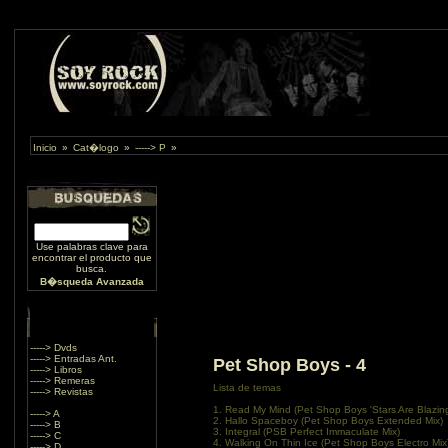
Inicio
»
Cat�logo
»
-----> P
»
Use palabras clave para
encontrar el producto que
busca.
B�squeda Avanzada
-----> Dvds
-----> Entradas Ant.
Pet Shop Boys - 4
-----> Libros
-----> Remeras
Lista de temas
-----> Revistas
1. Read My Mind (Pet Shop Boys 'Stars Are Blazing
-----> A
2. Hallo Spaceboy (Pet Shop Boys Extended Mix)
-----> B
3. Integral (PSB Perfect Immaculate Mix)
-----> C
4. Walking On Thin Ice (Pet Shop Boys Electro Mix
-----> D