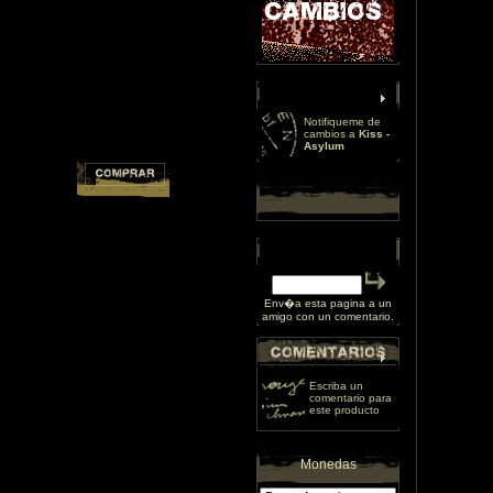
Notifiqueme de
cambios a
Kiss -
Asylum
Env�a esta pagina a un
amigo con un comentario.
Escriba un
comentario para
este producto
Monedas