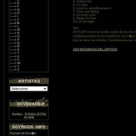
4. Trial by fire
-----> E
5. I'm alive
-----> F
6. Love's a deadly weapon
-----> G
7. Tears are falling
-----> H
8. Secretly cruel
-----> I
9. Radar for love
-----> J
10. Uh all night
-----> K
-----> L
Info
-----> M
ASYLUM retiene el poder crudo de los disc
-----> N
estaba presente en los anteriores. La m�sic
-----> O
-----> P
Kiss se lleno los bolsillos. Verdaderamente,
-----> Q
-----> R
VER BIOGRAFIA DEL ARTISTA
-----> S
-----> T
-----> U
-----> V
-----> W
-----> Y
-----> Z
Gorillaz - D-Sides (2CDs)
32,90$
Formas de Env�o