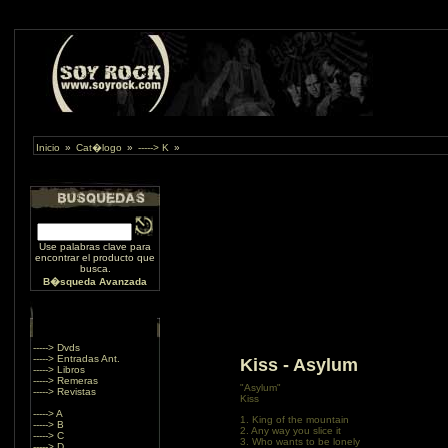
Inicio
»
Cat�logo
»
-----> K
»
Use palabras clave para
encontrar el producto que
busca.
B�squeda Avanzada
-----> Dvds
-----> Entradas Ant.
Kiss - Asylum
-----> Libros
-----> Remeras
"Asylum"
-----> Revistas
Kiss
-----> A
1. King of the mountain
-----> B
2. Any way you slice it
-----> C
3. Who wants to be lonely
-----> D