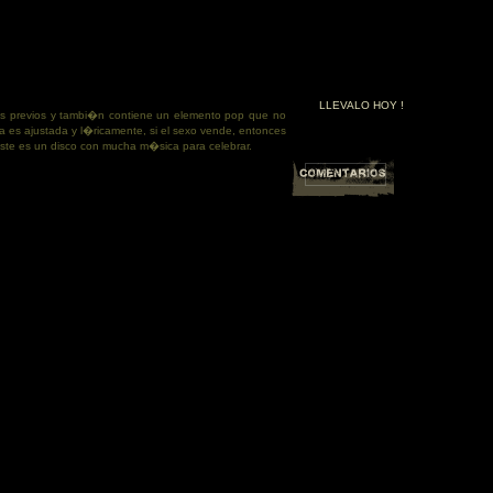
LLEVALO HOY !
os previos y tambi�n contiene un elemento pop que no
a es ajustada y l�ricamente, si el sexo vende, entonces
 este es un disco con mucha m�sica para celebrar.