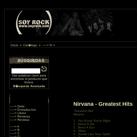
Inicio
»
Cat�logo
»
-----> N
»
Use palabras clave para
encontrar el producto que
busca.
B�squeda Avanzada
Nirvana - Greatest Hits
-----> Dvds
-----> Entradas Ant.
"Greatest Hits"
-----> Libros
Nirvana
-----> Remeras
-----> Revistas
1 . You Know You're Right
2 . About A Girl
-----> A
3 . Been A Son
-----> B
4 . Sliver
-----> C
5 . Smells Like Teen Spirit
-----> D