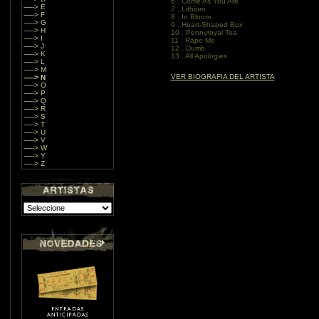
6 . Come As You Are
-----> E
7 . Lithium
-----> F
8 . In Bloom
-----> G
9 . Heart-Shaped Box
-----> H
10 . Pennyroyal Tea
-----> I
11 . Rape Me
-----> J
12 . Dumb
-----> K
13 . All Apologies
-----> L
-----> M
VER BIOGRAFIA DEL ARTISTA
-----> N
-----> O
-----> P
-----> Q
-----> R
-----> S
-----> T
-----> U
-----> V
-----> W
-----> Y
-----> Z