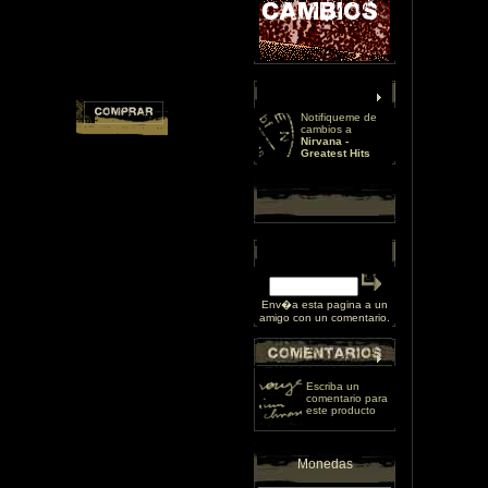
Notifiqueme de
cambios a
Nirvana -
Greatest Hits
Env�a esta pagina a un
amigo con un comentario.
Escriba un
comentario para
este producto
Monedas